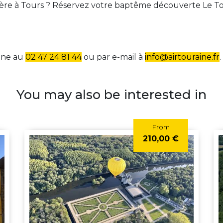
optère à Tours ? Réservez votre baptême découverte Le T
aine au
02 47 24 81 44
ou par e-mail à
info@airtouraine.fr
.
You may also be interested in
From
210,00 €