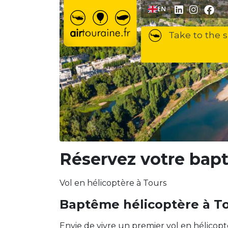
Go to content
EN
Take to the s
Réservez votre bap
Vol en hélicoptère à Tours
Baptême hélicoptère à To
Envie de vivre un premier vol en hélico