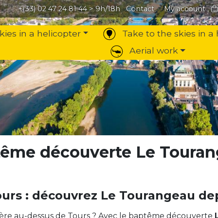
+(33) 02 47 24 81 44
> 9h/18h
Contact
My account
kies in a helicopter
Take to the skies in a 
Aerial work
tême découverte Le Toura
urs : découvrez Le Tourangeau depu
ptère au-dessus de Tours ? Avec le baptême découverte