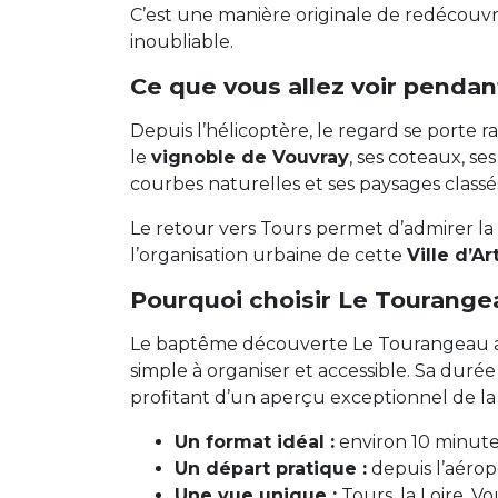
C’est une manière originale de redécouvri
inoubliable.
Ce que vous allez voir pendan
Depuis l’hélicoptère, le regard se porte 
le
vignoble de Vouvray
, ses coteaux, se
courbes naturelles et ses paysages classé
Le retour vers Tours permet d’admirer la vi
l’organisation urbaine de cette
Ville d’Ar
Pourquoi choisir Le Tourangea
Le baptême découverte Le Tourangeau a é
simple à organiser et accessible. Sa duré
profitant d’un aperçu exceptionnel de la
Un format idéal :
environ 10 minute
Un départ pratique :
depuis l’aérop
Une vue unique :
Tours, la Loire, V