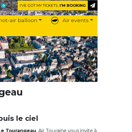
I'VE GOT MY TICKETS,
I'M BOOKING
0
hot-air balloon
Air events
ngeau
is le ciel
Le Tourangeau
, Air Touraine vous invite à