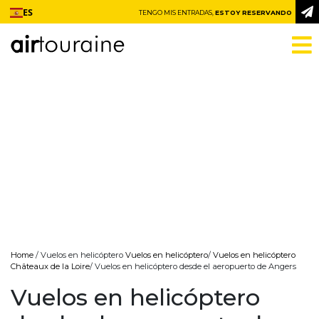
Ir al contenido
ES
TENGO MIS ENTRADAS,
ESTOY RESERVANDO
Home
/ Vuelos en helicóptero
Vuelos en helicóptero
/
Vuelos en helicóptero
Châteaux de la Loire
/ Vuelos en helicóptero desde el aeropuerto de Angers
Vuelos en helicóptero