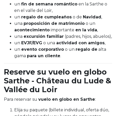
un
fin de semana romántico
en la Sarthe o
en el valle del Loir,
un
regalo de cumpleaños
o de
Navidad
,
una
proposición de matrimonio
o un
acontecimiento
importante
en la vida
,
una
excursión familiar
(padres, hijos, abuelos),
un
EVJF/EVG
o una
actividad con amigos
,
un
evento corporativo
o un
regalo de
alta
gama
para un cliente
.
Reserve su vuelo en globo
Sarthe - Château du Lude &
Vallée du Loir
Para reservar su
vuelo en globo en Sarthe
:
Elija su paquete (billete individual, oferta dúo,