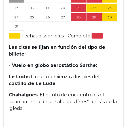
17
18
19
20
21
22
23
24
25
26
27
28
29
30
31
Fechas disponibles - Completo
Las citas se fijan en función del tipo de
billete:
-
Vuelo en globo aerostático Sarthe:
Le Lude:
La ruta comienza a los pies del
castillo de Le Lude
.
Chahaignes
: El punto de encuentro es el
aparcamiento de la "salle des fêtes", detrás de la
iglesia.