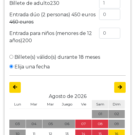
Billete de adulto
230
Entrada dúo (2 personas)
450 euros
460 euros
Entrada para niños (menores de 12
años)
200
Billete(s) válido(s) durante 18 meses
Elija una fecha
Agosto de 2026
Lun
Mar
Mar
Juego
Vie
Sam
Dim
01
02
03
04
05
06
07
08
09
10
11
12
13
14
15
16