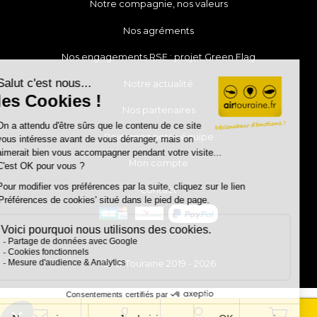
Notre compagnie, nos valeurs
Nos agréments
Nos engagements RSE : projet Green Flag
Notre actualité
Nos partenaires
Rejoignez notre équipe
Mon compte
Contact
© Air Touraine 2019 - 2026