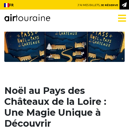
Aller au contenu
FR
J'AI MES BILLETS,
JE RÉSERVE
Noël au Pays des
Châteaux de la Loire :
Une Magie Unique à
Découvrir