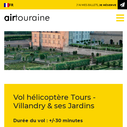
Aller au contenu
FR
J'AI MES BILLETS,
JE RÉSERVE
Vol hélicoptère Tours -
Villandry & ses Jardins
Durée du vol : +/-30 minutes