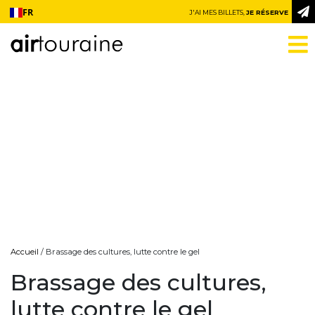
Aller au contenu
FR
J'AI MES BILLETS,
JE RÉSERVE
Accueil
/ Brassage des cultures, lutte contre le gel
Brassage des cultures,
lutte contre le gel