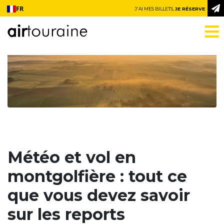
Aller au contenu
FR
J'AI MES BILLETS,
JE RÉSERVE
Météo et vol en
montgolfière : tout ce
que vous devez savoir
sur les reports