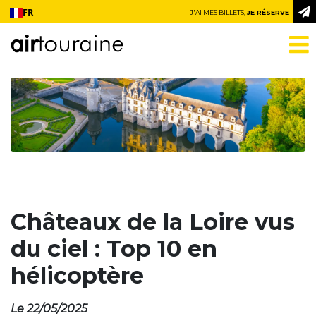
Aller au contenu
FR
J'AI MES BILLETS,
JE RÉSERVE
Châteaux de la Loire vus
du ciel : Top 10 en
hélicoptère
Le 22/05/2025