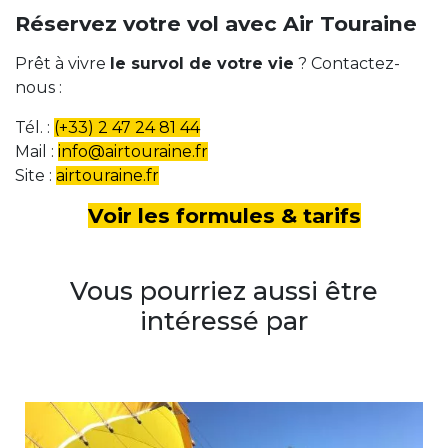
Réservez votre vol avec Air Touraine
Prêt à vivre
le survol de votre vie
? Contactez-
nous :
Tél. :
(+33) 2 47 24 81 44
Mail :
info@airtouraine.fr
Site :
airtouraine.fr
Voir les formules & tarifs
Vous pourriez aussi être
intéressé par