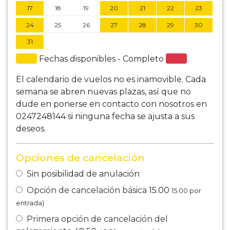
17
18
19
20
21
22
23
24
25
26
27
28
29
30
31
Fechas disponibles - Completo
El calendario de vuelos no es inamovible. Cada
semana se abren nuevas plazas, así que no
dude en ponerse en contacto con nosotros en
0247248144 si ninguna fecha se ajusta a sus
deseos.
Opciones de cancelación
Sin posibilidad de anulación
Opción de cancelación básica
15.00
15.00
por
entrada)
Primera opción de cancelación del