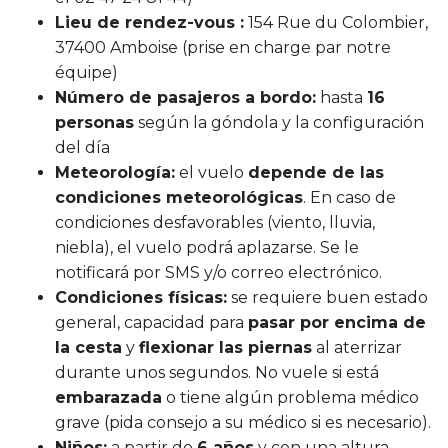
Lieu de rendez-vous :
154 Rue du Colombier,
37400 Amboise (prise en charge par notre
équipe)
Número de pasajeros a bordo:
hasta
16
personas
según la góndola y la configuración
del día
Meteorología:
el vuelo
depende de las
condiciones meteorológicas
. En caso de
condiciones desfavorables (viento, lluvia,
niebla), el vuelo podrá aplazarse. Se le
notificará por SMS y/o correo electrónico.
Condiciones físicas:
se requiere buen estado
general, capacidad para
pasar por encima de
la cesta
y
flexionar las piernas
al aterrizar
durante unos segundos. No vuele si está
embarazada
o tiene algún problema médico
grave (pida consejo a su médico si es necesario).
Niños:
a partir de
6 años
y con una altura