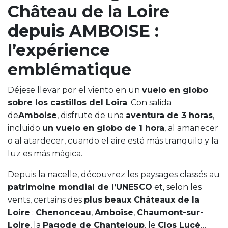
Château de la Loire
depuis AMBOISE :
l’expérience
emblématique
Déjese llevar por el viento en un
vuelo en globo
sobre los castillos del Loira
. Con salida
de
Amboise
, disfrute de una
aventura de 3 horas
,
incluido
un vuelo en globo de 1 hora
, al amanecer
o al atardecer, cuando el aire está más tranquilo y la
luz es más mágica.
Depuis la nacelle, découvrez les paysages classés au
patrimoine mondial de l’UNESCO
et, selon les
vents, certains des
plus beaux Châteaux de la
Loire
:
Chenonceau
,
Amboise
,
Chaumont-sur-
Loire
, la
Pagode de Chanteloup
, le
Clos Lucé
…