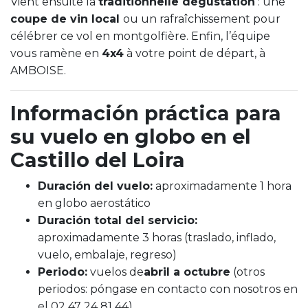
Vient ensuite la
traditionnelle dégustation
: une
coupe de vin local
ou un rafraîchissement pour
célébrer ce vol en montgolfière. Enfin, l’équipe
vous ramène en
4x4
à votre point de départ, à
AMBOISE.
Información práctica para
su vuelo en globo en el
Castillo del Loira
Duración del vuelo:
aproximadamente 1 hora
en globo aerostático
Duración total del servicio:
aproximadamente 3 horas (traslado, inflado,
vuelo, embalaje, regreso)
Periodo:
vuelos de
abril a octubre
(otros
periodos: póngase en contacto con nosotros en
el 02 47 24 81 44)