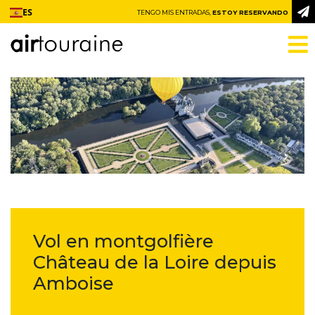
Ir al contenido
ES
TENGO MIS ENTRADAS,
ESTOY RESERVANDO
Vol en montgolfière
Château de la Loire depuis
Amboise