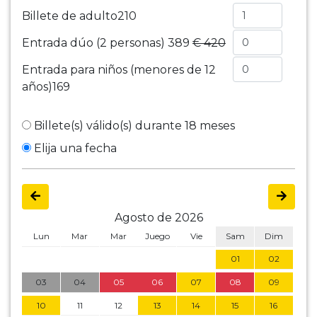
Billete de adulto
210
Entrada dúo (2 personas)
389
€ 420
Entrada para niños (menores de 12
años)
169
Billete(s) válido(s) durante 18 meses
Elija una fecha
Agosto de 2026
Lun
Mar
Mar
Juego
Vie
Sam
Dim
01
02
03
04
05
06
07
08
09
10
11
12
13
14
15
16