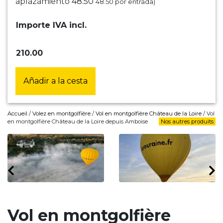
aplazamiento
48.50
48.50
por entrada)
Importe IVA incl.
210.00
Añadir a la cesta
Accueil
/
Volez en montgolfière
/
Vol en montgolfière Château de la Loire
/ Vol
en montgolfière Château de la Loire depuis Amboise
Nos autres produits
Vol en montgolfière