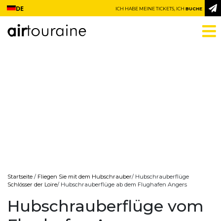
Zum Inhalt springen
DE
ICH HABE MEINE TICKETS, ICH
BUCHE
Startseite
/
Fliegen Sie mit dem Hubschrauber
/ Hubschrauberflüge
Schlösser der Loire
/ Hubschrauberflüge ab dem Flughafen Angers
Hubschrauberflüge vom