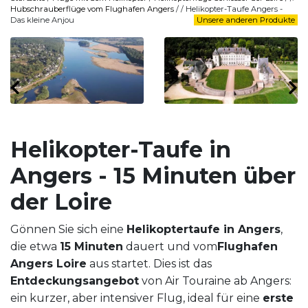
Hubschrauberflüge vom Flughafen Angers
/ / Helikopter-Taufe Angers -
Das kleine Anjou
Unsere anderen Produkte
Helikopter-Taufe in
Angers - 15 Minuten über
der Loire
Gönnen Sie sich eine
Helikoptertaufe in Angers
,
die etwa
15 Minuten
dauert und vom
Flughafen
Angers Loire
aus startet. Dies ist das
Entdeckungsangebot
von Air Touraine ab Angers:
ein kurzer, aber intensiver Flug, ideal für eine
erste