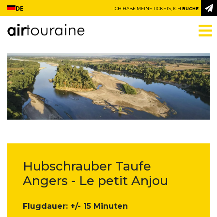
Zum Inhalt springen
DE
ICH HABE MEINE TICKETS, ICH
BUCHE
Hubschrauber Taufe
Angers - Le petit Anjou
Flugdauer: +/- 15 Minuten