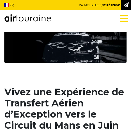
Aller au contenu
FR
J'AI MES BILLETS,
JE RÉSERVE
Vivez une Expérience de
Transfert Aérien
d’Exception vers le
Circuit du Mans en Juin