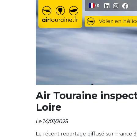
Aller au contenu
FR
Volez en hélic
Air Touraine inspec
Loire
Le 14/01/2025
Le récent reportage diffusé sur France 3 R