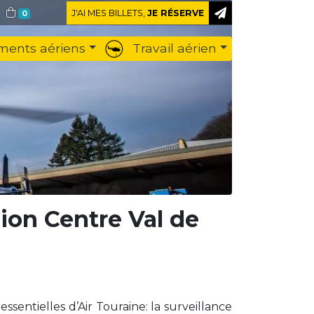
J'AI MES BILLETS,
JE RÉSERVE
0
ents aériens
Travail aérien
ion Centre Val de
ssentielles d’Air Touraine: la surveillance