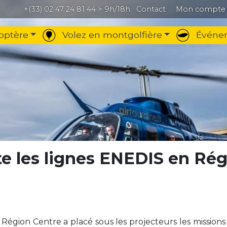
+(33) 02 47 24 81 44
> 9h/18h
Contact
Mon compte
optère
Volez en montgolfière
Événem
te les lignes ENEDIS en Rég
égion Centre a placé sous les projecteurs les missions e