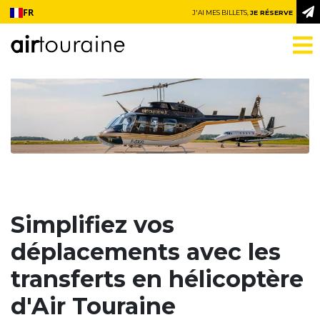
Aller au contenu
FR
J'AI MES BILLETS,
JE RÉSERVE
Simplifiez vos
déplacements avec les
transferts en hélicoptère
d'Air Touraine