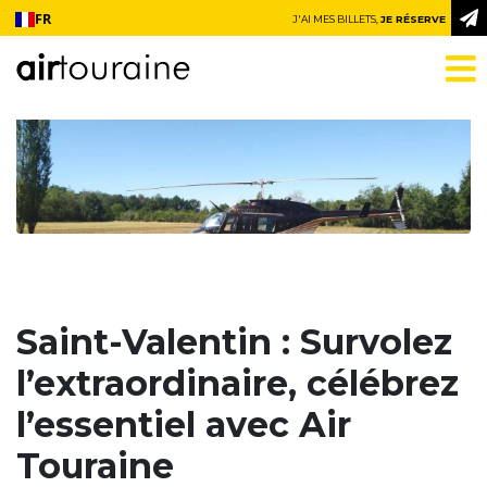
Aller au contenu
FR
J'AI MES BILLETS,
JE RÉSERVE
Saint-Valentin : Survolez
l’extraordinaire, célébrez
l’essentiel avec Air
Touraine