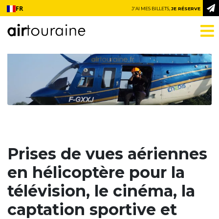
Aller au contenu
FR
J'AI MES BILLETS,
JE RÉSERVE
Prises de vues aériennes
en hélicoptère pour la
télévision, le cinéma, la
captation sportive et