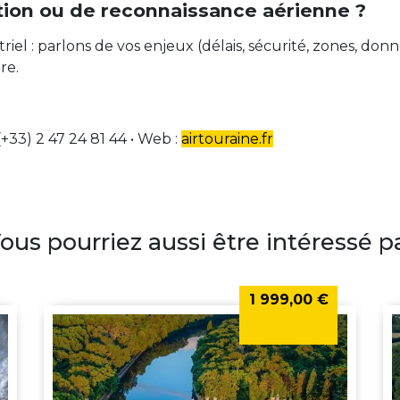
tion ou de reconnaissance aérienne ?
striel : parlons de vos enjeux (délais, sécurité, zones, d
re.
 (+33) 2 47 24 81 44 • Web :
airtouraine.fr
ous pourriez aussi être intéressé p
1 999,00 €