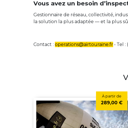
Vous avez un besoin d’inspec
Gestionnaire de réseau, collectivité, indu
la solution la plus adaptée — et la plus sû
Contact :
operations@airtouraine.fr
• Tel :
V
À partir de
289,00 €