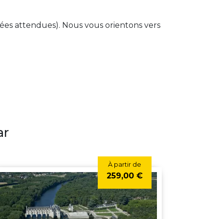
onnées attendues). Nous vous orientons vers
ar
À partir de
259,00 €