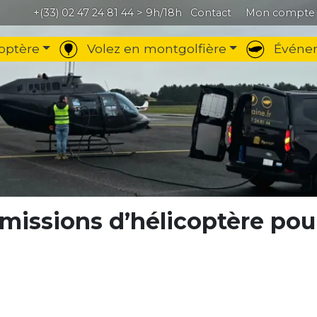
+(33) 02 47 24 81 44
> 9h/18h
Contact
Mon compte
optère
Volez en montgolfière
Événem
issions d’hélicoptère pour 