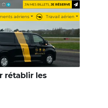
J'AI MES BILLETS,
JE RÉSERVE
0
ents aériens
Travail aérien
rétablir les