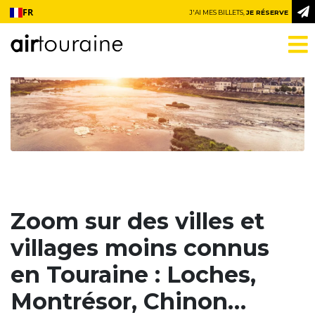
Aller au contenu
FR
J'AI MES BILLETS,
JE RÉSERVE
Zoom sur des villes et
villages moins connus
en Touraine : Loches,
Montrésor, Chinon…