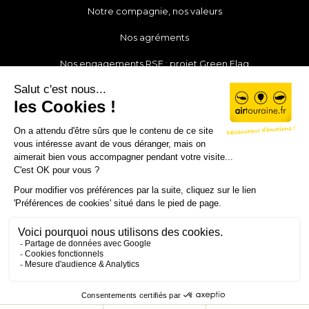
Notre compagnie, nos valeurs
Nos agréments
Nos engagements RSE : projet Green Flag
Notre actualité
Nos partenaires
Rejoignez notre équipe
Mon compte
Contact
© Air Touraine 2019 - 2026