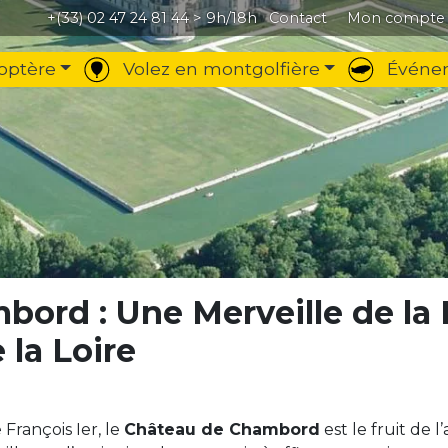
+(33) 02 47 24 81 44
> 9h/18h
Contact
Mon compte
optère
Volez en montgolfière
Événem
bord : Une Merveille de la
 la Loire
 François Ier, le
Château de Chambord
est le fruit de 