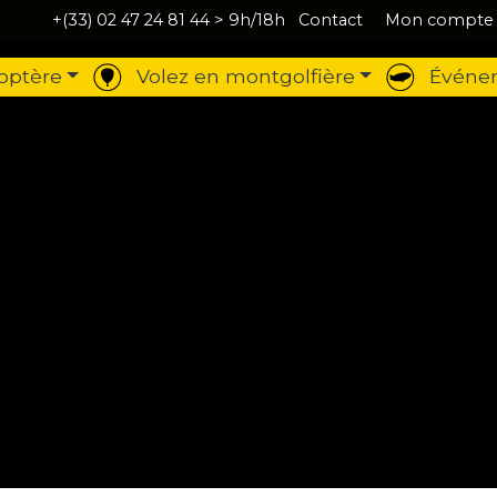
+(33) 02 47 24 81 44
> 9h/18h
Contact
Mon compte
optère
Volez en montgolfière
Événem