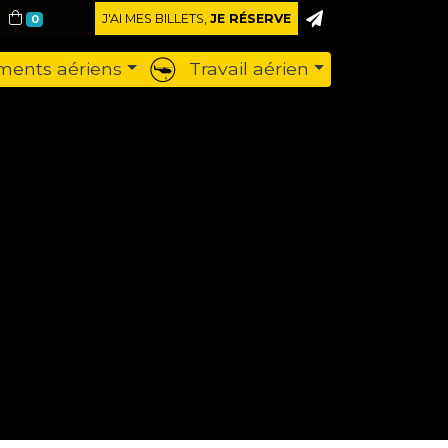
J'AI MES BILLETS,
JE RÉSERVE
0
ents aériens
Travail aérien