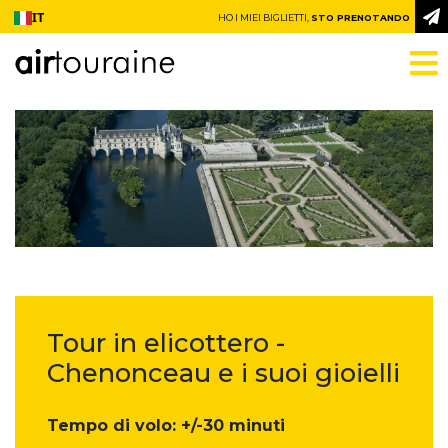
Vai al contenuto
IT
HO I MIEI BIGLIETTI,
STO PRENOTANDO
Tour in elicottero -
Chenonceau e i suoi gioielli
Tempo di volo: +/-30 minuti