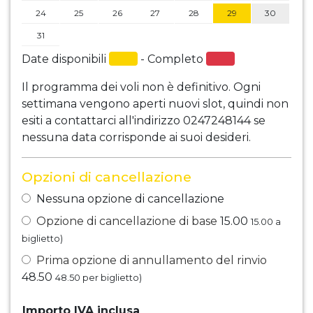
24
25
26
27
28
29
30
31
Date disponibili
- Completo
Il programma dei voli non è definitivo. Ogni
settimana vengono aperti nuovi slot, quindi non
esiti a contattarci all'indirizzo 0247248144 se
nessuna data corrisponde ai suoi desideri.
Opzioni di cancellazione
Nessuna opzione di cancellazione
Opzione di cancellazione di base
15.00
15.00
a
biglietto)
Prima opzione di annullamento del rinvio
48.50
48.50
per biglietto)
Importo IVA inclusa