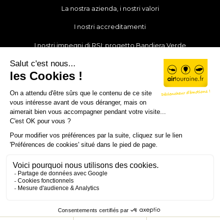
La nostra azienda, i nostri valori
I nostri accreditamenti
I nostri impegni di RSI: progetto Bandiera Verde
Le nostre notizie
I nostri partner
Unisciti al nostro team
Il mio account
Contatto
© Air Touraine 2019 - 2026