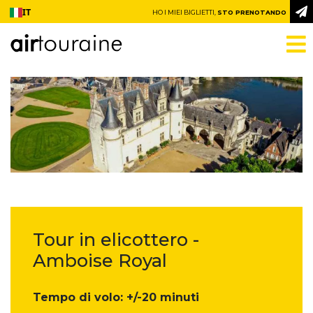
Vai al contenuto
IT
HO I MIEI BIGLIETTI,
STO PRENOTANDO
Tour in elicottero -
Amboise Royal
Tempo di volo: +/-20 minuti