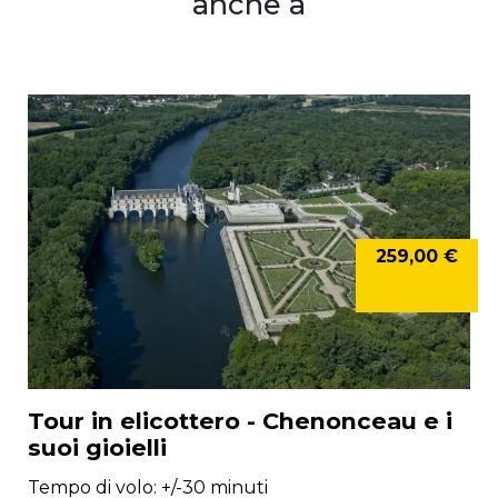
anche a
259,00 €
Tour in elicottero - Chenonceau e i
suoi gioielli
Tempo di volo: +/-30 minuti