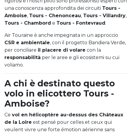
rigorosi e i nostri piloti sono professionisti esperti con
una conoscenza approfondita dei circuiti
Tours -
Amboise
,
Tours - Chenonceau
,
Tours - Villandry
,
Tours - Chambord
e
Tours - Fontevraud
.
Air Touraine è anche impegnata in un approccio
CSR e ambientale
, con il progetto Bandiera Verde,
per conciliare
il piacere di volare
con la
responsabilità
per le aree e gli ecosistemi su cui
voliamo.
A chi è destinato questo
volo in elicottero Tours -
Amboise?
Ce
vol en hélicoptère au-dessus des Châteaux
de la Loire
est pensé pour celles et ceux qui
veulent vivre une forte émotion aérienne sans