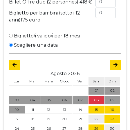
Billet Offre duo (2 personnes)
418 €
Biglietto per bambini (sotto i 12
anni)
175 euro
Biglietto/i valido/i per 18 mesi
Scegliere una data
Agosto 2026
Lun
Mar
Mare
Gioco
Ven
Sam
Dim
01
02
03
04
05
06
07
08
09
10
11
12
13
14
15
16
17
18
19
20
21
22
23
24
25
26
27
28
29
30