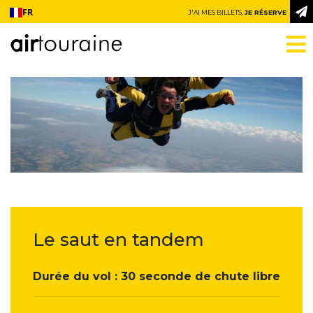
Aller au contenu
FR
J'AI MES BILLETS,
JE RÉSERVE
Le saut en tandem
Durée du vol : 30 seconde de chute libre