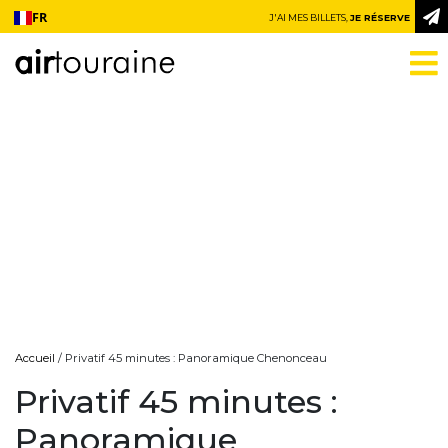
Aller au contenu
FR
J'AI MES BILLETS,
JE RÉSERVE
Accueil
/ Privatif 45 minutes : Panoramique Chenonceau
Privatif 45 minutes :
Panoramique