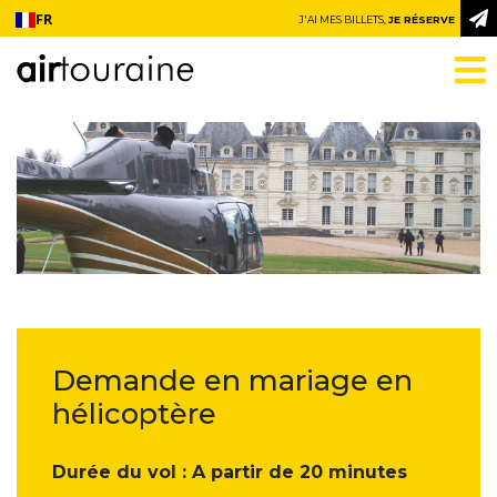
Aller au contenu
FR
J'AI MES BILLETS,
JE RÉSERVE
Demande en mariage en
hélicoptère
Durée du vol : A partir de 20 minutes