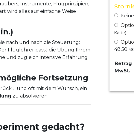
aubers, Instrumente, Flugprinzipien,
Storn
t wird alles auf einfache Weise
Keine
Optio
in.)
Karte)
Optio
e nach und nach die Steuerung:
48.50
 Der Fluglehrer passt die Übung Ihrem
48
che und zugleich intensive Erfahrung
Betrag 
MwSt.
mögliche Fortsetzung
rück ... und oft mit dem Wunsch, ein
ldung
zu absolvieren.
xperiment gedacht?