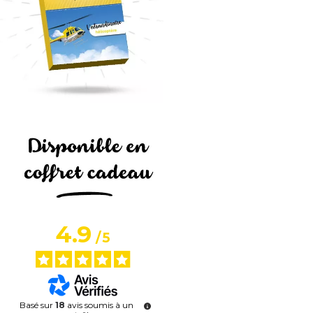
4.9
/
5
Basé sur
18
avis soumis à un