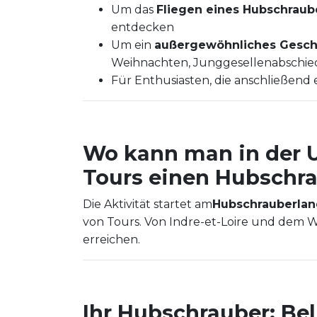
Um das
Fliegen eines Hubschraub
entdecken
Um ein
außergewöhnliches Gesc
Weihnachten, Junggesellenabschied
Für Enthusiasten, die anschließend 
Wo kann man in der
Tours einen Hubschra
Die Aktivität startet am
Hubschrauberlan
von Tours. Von Indre-et-Loire und dem W
erreichen.
Ihr Hubschrauber: Bel