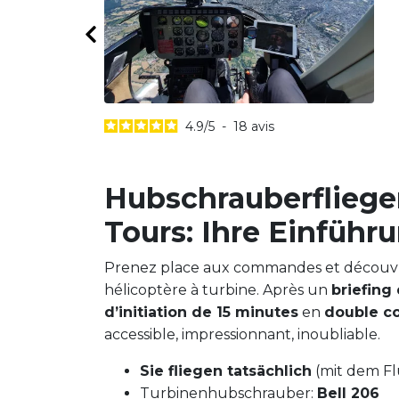
4.9
/
5
-
18
avis
Hubschrauberfliege
Tours: Ihre Einführ
Prenez place aux commandes et découvre
hélicoptère à turbine. Après un
briefing
d’initiation de 15 minutes
en
double 
accessible, impressionnant, inoubliable.
Sie fliegen tatsächlich
(mit dem Fl
Turbinenhubschrauber:
Bell 206