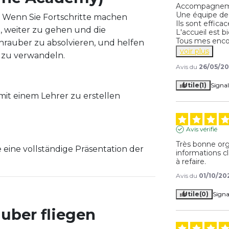
Accompagneme
Une équipe de p
ß. Wenn Sie Fortschritte machen
Ils sont efficace
, weiter zu gehen und die
L'accueil est b
Tous mes enco
hrauber zu absolvieren, und helfen
voir plus
t zu verwandeln.
Avis du
26/05/2
Utile
(1)
Signal
t einem Lehrer zu erstellen
Avis vérifié
Très bonne orga
e eine vollständige Präsentation der
informations c
à refaire.
Avis du
01/10/20
Utile
(0)
Signa
uber fliegen