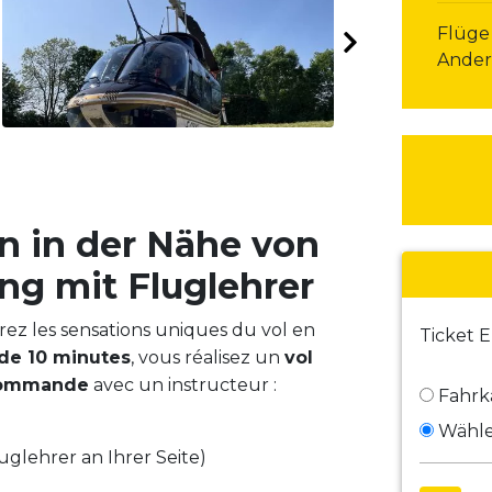
Flüge
Ander
n in der Nähe von
ung mit Fluglehrer
z les sensations uniques du vol en
Ticket 
 de 10 minutes
, vous réalisez un
vol
commande
avec un instructeur :
Fahrka
Wähle
uglehrer an Ihrer Seite)