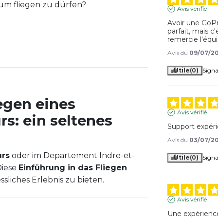
um fliegen zu dürfen?
Avis vérifié
Avoir une GoPr
parfait, mais c
remercie l'équ
Avis du
09/07/2
Utile
(0)
Signa
egen eines
Avis vérifié
s: ein seltenes
Support expéri
Avis du
03/07/2
urs
oder im Departement Indre-et-
Utile
(0)
Signa
Diese
Einführung in das Fliegen
liches Erlebnis zu bieten.
Avis vérifié
e
Une expérience 