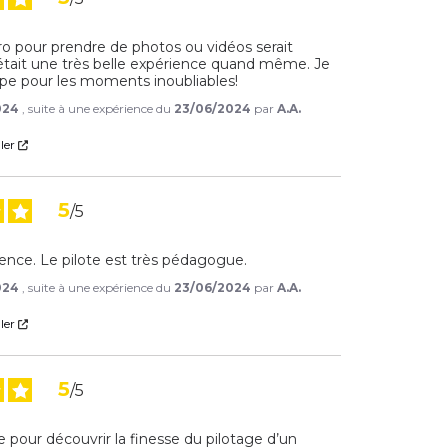
o pour prendre de photos ou vidéos serait 
'était une très belle expérience quand même. Je 
ipe pour les moments inoubliables!
024
, suite à une expérience du
23/06/2024
par
A.A.
ler
5
/
5
ence. Le pilote est très pédagogue.
024
, suite à une expérience du
23/06/2024
par
A.A.
ler
5
/
5
pour découvrir la finesse du pilotage d’un 