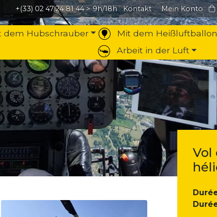
+(33) 02 47 24 81 44
> 9h/18h
Kontakt
Mein Konto
it dem Hubschrauber
Mit dem Heißluftballon
Arbeit in der Luft
Vol 
hél
Durée
Durée