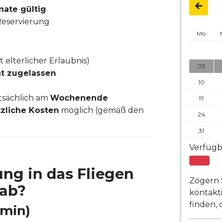
nate gültig
eservierung
Mo
 elterlicher Erlaubnis)
03
ht zugelassen
10
tsächlich am
Wochenende
17
zliche Kosten
möglich (gemäß den
24
31
Verfügb
ung in das Fliegen
Zögern 
 ab?
kontakt
finden,
 min)