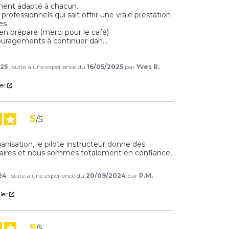
nt adapté à chacun.

rofessionnels qui sait offrir une vraie prestation 

s 

ien préparé (merci pour le café)

uragements à continuer dan
...
025
, suite à une expérience du
16/05/2025
par
Yves R.
er
5
/
5
nisation, le pilote instructeur donne des 
laires et nous sommes totalement en confiance, 
24
, suite à une expérience du
20/09/2024
par
P.M.
ler
5
/
5