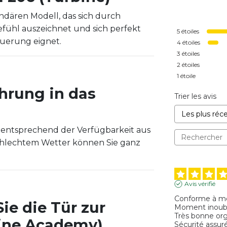
ndären Modell, das sich durch
ggefühl auszeichnet und sich perfekt
5
étoiles
euerung eignet.
4
étoiles
3
étoiles
2
étoiles
1
étoile
hrung in das
Trier les avis
 entsprechend der Verfügbarkeit aus
schlechtem Wetter können Sie ganz
Avis vérifié
Conforme à mes
ie die Tür zur
Moment inoubli
Très bonne orga
aine Academy)
Sécurité assuré