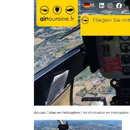
Zum Inhalt springen
DE
Fliegen Sie m
Accueil
/
Volez en hélicoptère
/ Vol d'initiation en hélicoptère