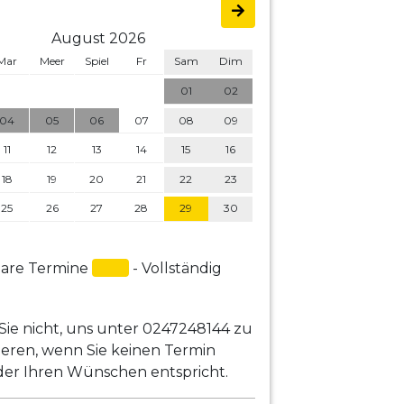
August 2026
Mar
Meer
Spiel
Fr
Sam
Dim
01
02
04
05
06
07
08
09
11
12
13
14
15
16
18
19
20
21
22
23
25
26
27
28
29
30
are Termine
- Vollständig
Sie nicht, uns unter 0247248144 zu
ieren, wenn Sie keinen Termin
 der Ihren Wünschen entspricht.