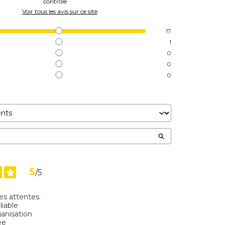
contrôle
Voir tous les avis sur ce site
17
1
0
0
0
5
/
5
 attentes.

able

nisation 

e
