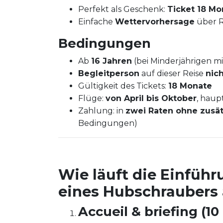
Perfekt als Geschenk:
Ticket 18 Mo
Einfache
Wettervorhersage
über R
Bedingungen
Ab
16 Jahren
(bei Minderjährigen mit
Begleitperson
auf dieser Reise
nic
Gültigkeit des Tickets:
18 Monate
Flüge:
von April bis Oktober
, haup
Zahlung: in
zwei Raten ohne zusät
Bedingungen)
Wie läuft die Einführ
eines Hubschraubers
Accueil & briefing (10