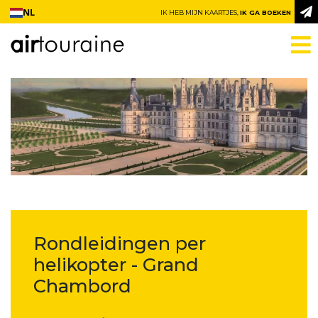
Ga naar inhoud
NL
IK HEB MIJN KAARTJES,
IK GA BOEKEN
Rondleidingen per
helikopter - Grand
Chambord