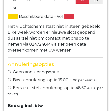
24
25
26
27
28
29
30
31
Beschikbare data - Vol
Het vluchtschema staat niet in steen gebeiteld.
Elke week worden er nieuwe slots geopend,
dus aarzel niet om contact met ons op te
nemen via 0247248144 als er geen data
overeenkomen met uw wensen.
Annuleringsopties
Geen annuleringsoptie
Basis annuleringsoptie
15.00
15.00
per kaartje)
Eerste uitstel annuleringsoptie
48.50
48.50
per
ticket)
Bedrag incl. btw