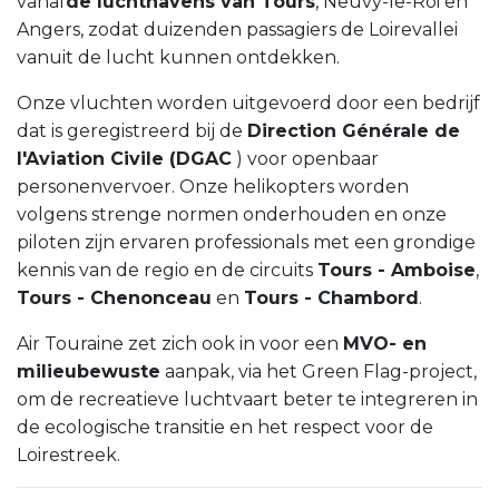
vanaf
de luchthavens van Tours
, Neuvy-le-Roi en
Angers, zodat duizenden passagiers de Loirevallei
vanuit de lucht kunnen ontdekken.
Onze vluchten worden uitgevoerd door een bedrijf
dat is geregistreerd bij de
Direction Générale de
l'Aviation Civile (DGAC
) voor openbaar
personenvervoer. Onze helikopters worden
volgens strenge normen onderhouden en onze
piloten zijn ervaren professionals met een grondige
kennis van de regio en de circuits
Tours - Amboise
,
Tours - Chenonceau
en
Tours - Chambord
.
Air Touraine zet zich ook in voor een
MVO- en
milieubewuste
aanpak, via het Green Flag-project,
om de recreatieve luchtvaart beter te integreren in
de ecologische transitie en het respect voor de
Loirestreek.