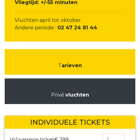
Vliegtijd: +/-55 minuten
Vluchten april tot oktober
Andere periode :
02 47 24 81 44
T
arieven
Privé
vluchten
INDIVIDUELE TICKETS
Volwassene ticket
€ 399