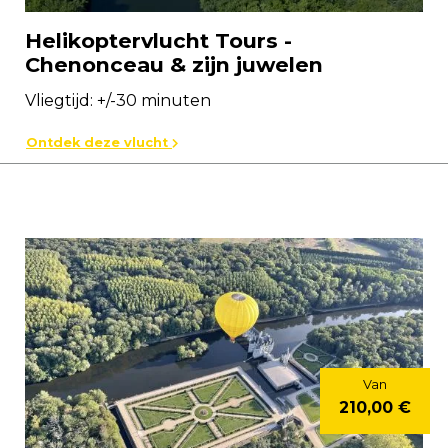
Helikoptervlucht Tours -
Chenonceau & zijn juwelen
Vliegtijd: +/-30 minuten
Ontdek deze vlucht
Van
210,00 €