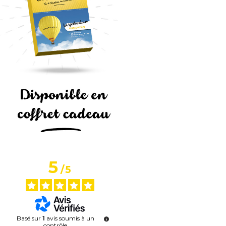
5
/
5
Basé sur
1
avis soumis à un
contrôle