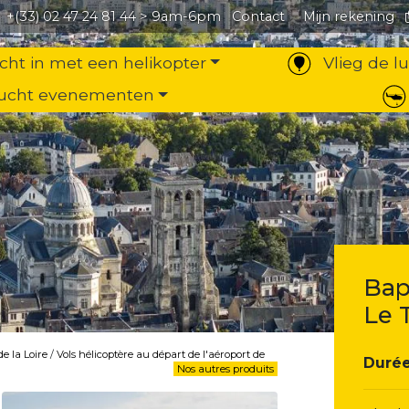
+(33) 02 47 24 81 44
> 9am-6pm
Contact
Mijn rekening
cht in met een helikopter
Vlieg de l
ucht evenementen
Bap
Le 
e la Loire
/
Vols hélicoptère au départ de l'aéroport de
Durée
Nos autres produits