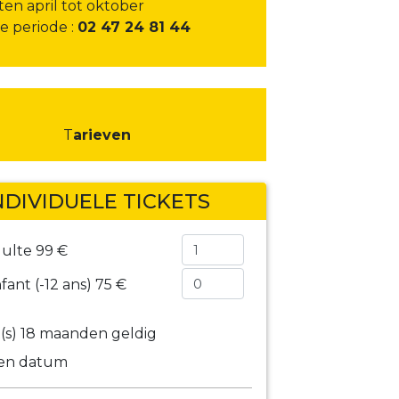
en april tot oktober
e periode :
02 47 24 81 44
T
arieven
NDIVIDUELE TICKETS
dulte
99 €
nfant (-12 ans)
75 €
(s) 18 maanden geldig
een datum