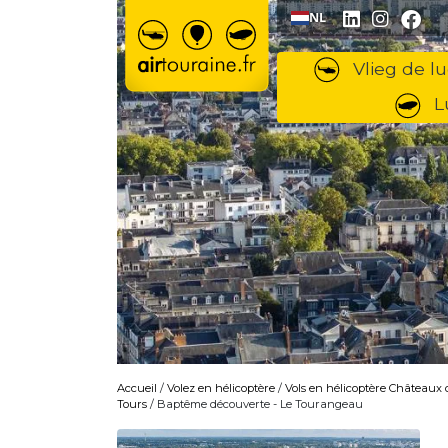
Ga naar inhoud
NL
Vlieg de lu
L
Accueil
/
Volez en hélicoptère
/
Vols en hélicoptère Châteaux d
Tours
/ Baptême découverte - Le Tourangeau