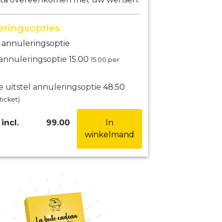
ringsopties
annuleringsoptie
 annuleringsoptie
15.00
15.00
per
e uitstel annuleringsoptie
48.50
ticket)
incl.
99.00
In
winkelmand