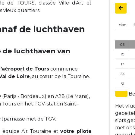
lle de TOURS, classée Ville d’Art et
s vieux quartiers.
Mon
anaf de luchthaven
03
 de luchthaven van
10
17
l’aéroport de Tours
commence
24
Val de Loire
, au cœur de la Touraine.
31
Be
Parijs - Bordeaux) en A28 (Le Mans),
Tours en het TGV-station Saint-
Het vluc
gebeite
ontparnasse met de TGV.
slots ge
met ons
re équipe Air Touraine et
votre pilote
geen da