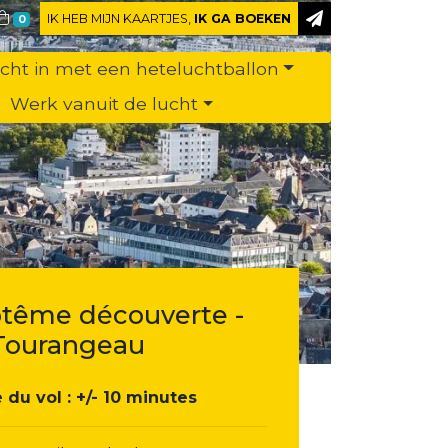
IK HEB MIJN KAARTJES,
IK GA BOEKEN
0
ucht in met een heteluchtballon
Werk vanuit de lucht
tême découverte -
Tourangeau
 du vol : +/- 10 minutes