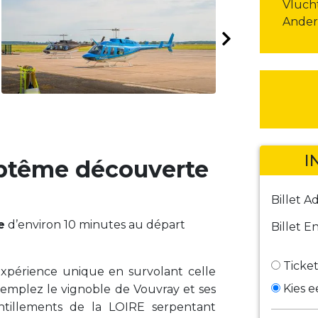
Vlucht
Ander
I
ptême découverte
Billet A
e
d’environ 10 minutes au départ
Billet E
Ticket
xpérience unique en survolant celle
Kies 
templez le vignoble de Vouvray et ses
cintillements de la LOIRE serpentant