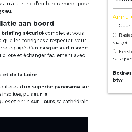
jusqu’à la zone d’embarquement pour
geau.
Annule
llatie aan boord
Geen 
 briefing sécurité
complet et vous
Basis
nsi que les consignes à respecter. Vous
kaartje)
ère, équipé d’
un casque audio avec
Eerst
pilote et échanger facilement avec
48.50
per 
Bedrag 
 et de la Loire
btw
ofiterez d’
un superbe panorama sur
 insolites, puis
sur la
ques et enfin
sur Tours
, sa cathédrale