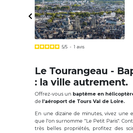
5
/
5
-
1
avis
Le Tourangeau - Ba
: la ville autrement.
Offrez-vous un
baptême en hélicoptèr
de
l’aéroport de Tours Val de Loire.
En une dizaine de minutes, vivez une e
que l'on surnomme "Le Petit Paris". Con
très belles propriétés, profitez des s