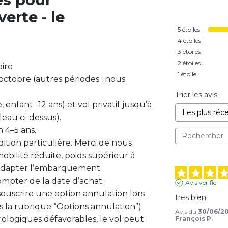
erte - le
5
étoiles
4
étoiles
3
étoiles
2
étoiles
oire
1
étoile
octobre (autres périodes : nous
Trier les avis
e, enfant -12 ans) et vol privatif jusqu’à
bleau ci-dessus).
n 4–5 ans.
ition particulière. Merci de nous
mobilité réduite, poids supérieur à
s adapter l’embarquement.
compter de la date d’achat.
Avis vérifié
 souscrire une option annulation lors
tres bien
s la rubrique “Options annulation”).
Avis du
30/06/2
ologiques défavorables, le vol peut
François P.