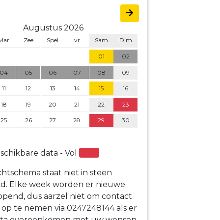
Augustus 2026
Mar
Zee
Spel
vr
Sam
Dim
01
02
04
05
06
07
08
09
11
12
13
14
15
16
18
19
20
21
22
23
25
26
27
28
29
30
schikbare data - Vol
htschema staat niet in steen
ld. Elke week worden er nieuwe
opend, dus aarzel niet om contact
 op te nemen via 0247248144 als er
ta overeenkomen met uw wensen.