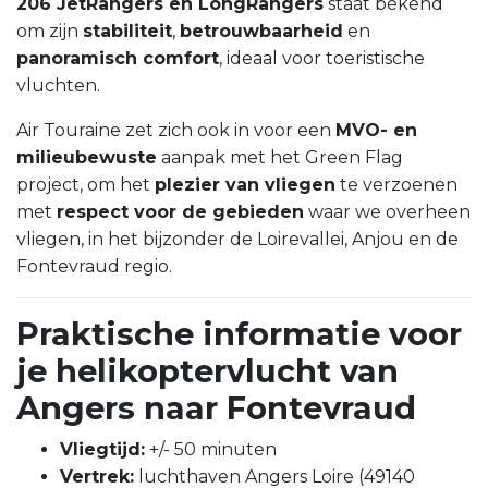
206 JetRangers en LongRangers
staat bekend
om zijn
stabiliteit
,
betrouwbaarheid
en
panoramisch comfort
, ideaal voor toeristische
vluchten.
Air Touraine zet zich ook in voor een
MVO- en
milieubewuste
aanpak met het Green Flag
project, om het
plezier van vliegen
te verzoenen
met
respect voor de gebieden
waar we overheen
vliegen, in het bijzonder de Loirevallei, Anjou en de
Fontevraud regio.
Praktische informatie voor
je helikoptervlucht van
Angers naar Fontevraud
Vliegtijd:
+/- 50 minuten
Vertrek:
luchthaven Angers Loire (49140