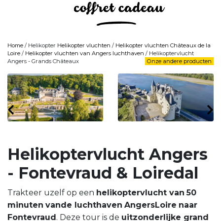
Home
/ Helikopter
Helikopter vluchten
/
Helikopter vluchten Châteaux de la
Loire
/
Helikopter vluchten van Angers luchthaven
/ Helikoptervlucht
Angers - Grands Châteaux
Onze andere producten
Helikoptervlucht Angers
- Fontevraud & Loiredal
Trakteer uzelf op een
helikoptervlucht van
50
minuten
van
de luchthaven
Angers
Loire
naar
Fontevraud
. Deze tour is de
uitzonderlijke grand