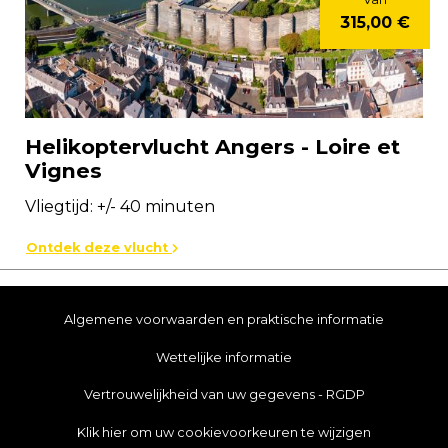
315,00 €
Helikoptervlucht Angers - Loire et
Vignes
Vliegtijd: +/- 40 minuten
Ontdek deze vlucht
Algemene voorwaarden en praktische informatie
Wettelijke informatie
Vertrouwelijkheid van uw gegevens - RGDP
Klik hier om uw cookievoorkeuren te wijzigen