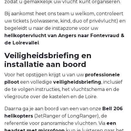
zodat u gemakkelijk uw vlucht kunt organiseren.
Bij aankomst heet ons team u welkom, controleert
uw tickets (volwassene, kind, duo of privévlucht) en
begeleidt u naar de instapzone voor uw
helikoptervlucht van Angers naar Fontevraud &
de Loirevallei
.
Veiligheidsbriefing en
installatie aan boord
Voor het opstijgen krijgt u van uw
professionele
piloot
een volledige
veiligheidsbriefing
, inclusief
de te volgen instructies, het vluchtschema en de
vliegroute over de kastelen en de Loire.
Daarna ga je aan boord van een van onze
Bell 206
helikopters
(JetRanger of LongRanger), de
referentie voor panoramische vluchten. Via
een
headset met microfoon
kun je luisteren naar het