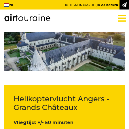
Ga naar inhoud
NL
IK HEB MIJN KAARTJES,
IK GA BOEKEN
Helikoptervlucht Angers -
Grands Châteaux
Vliegtijd: +/- 50 minuten