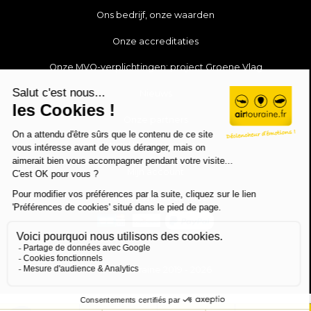
Ons bedrijf, onze waarden
Onze accreditaties
Onze MVO-verplichtingen: project Groene Vlag
Nieuws
Onze partners
Word lid van ons team
Mijn account
Neem contact op met
© Air Touraine 2019 - 2026