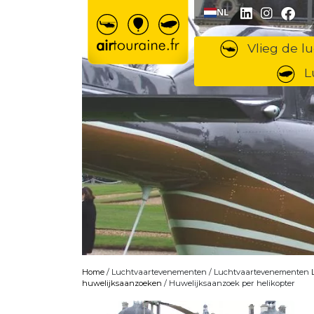
Ga naar inhoud
NL
Vlieg de lu
L
Home
/ Luchtvaartevenementen / Luchtvaartevenementen
huwelijksaanzoeken
/ Huwelijksaanzoek per helikopter