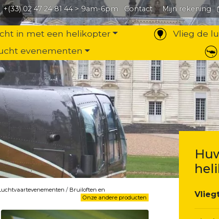
+(33) 02 47 24 81 44
> 9am-6pm
Contact
Mijn rekening
cht in met een helikopter
Vlieg de l
ucht evenementen
Huw
hel
Luchtvaartevenementen
/
Bruiloften en
Vlieg
Onze andere producten