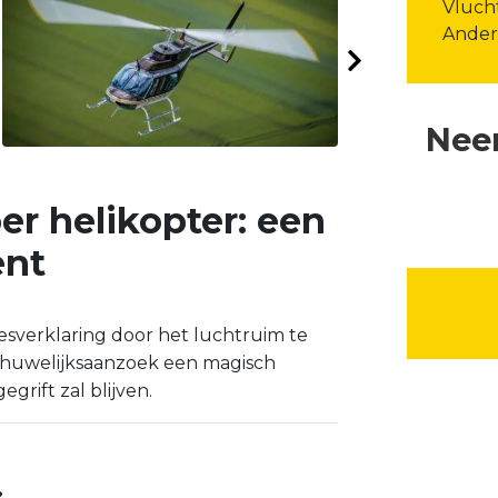
Vlucht
Ander
Nee
r helikopter: een
ent
desverklaring door het luchtruim te
w huwelijksaanzoek een magisch
rift zal blijven.