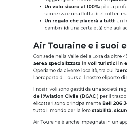
Un volo sicuro al 100%:
pilota profe
sicurezza e una flotta di elicotteri 
Un regalo che piacerà a tutti:
un f
bambini (di una certa età) che agli a
Air Touraine e i suoi e
Con sede nella Valle della Loira da oltre 4
aerea specializzata in voli turistici in 
Operiamo da diverse località, tra cui l'
aero
l'aeroporto di Tours e il nostro eliporto di
I nostri voli sono gestiti da una società reg
de l'Aviation Civile (DGAC
) per il trasp
elicotteri sono principalmente
Bell 206 
tutto il mondo per la loro
stabilità, sicu
Air Touraine è anche impegnata in un ap