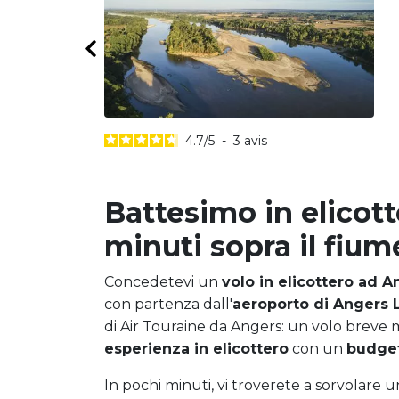
4.7
/
5
-
3
avis
Battesimo in elicott
minuti sopra il fium
Concedetevi un
volo in elicottero ad A
con partenza dall'
aeroporto di Angers 
di Air Touraine da Angers: un volo breve 
esperienza in elicottero
con un
budget
In pochi minuti, vi troverete a sorvolare 