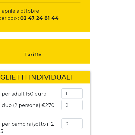
a aprile a ottobre
periodo :
02 47 24 81 44
T
ariffe
IGLIETTI INDIVIDUALI
o per adulti
150 euro
o duo (2 persone)
€270
o per bambini (sotto i 12
35