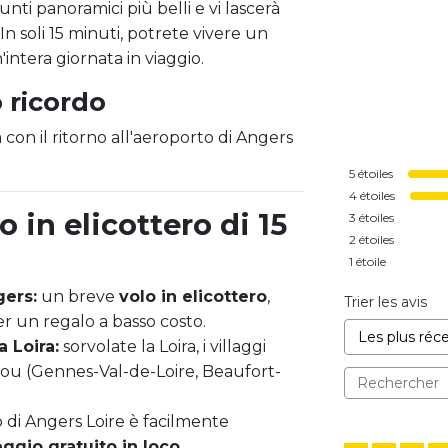
punti panoramici più belli e vi lascerà
. In soli 15 minuti, potrete vivere un
ntera giornata in viaggio.
 ricordo
con il ritorno all'aeroporto di Angers
5
étoiles
4
étoiles
o in elicottero di 15
3
étoiles
2
étoiles
1
étoile
gers:
un breve
volo in elicottero
,
Trier les avis
r un regalo a basso costo.
a Loira:
sorvolate la Loira, i villaggi
jou (Gennes-Val-de-Loire, Beaufort-
di Angers Loire è facilmente
ggio gratuito in loco
.