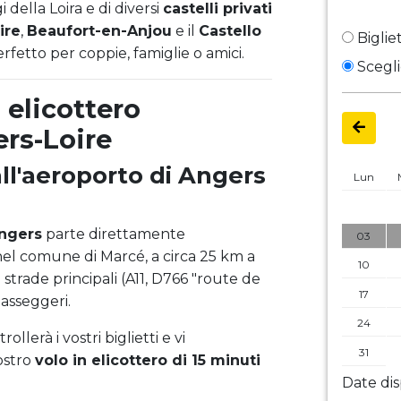
gi della Loira e di diversi
castelli privati
ire
,
Beaufort-en-Anjou
e il
Castello
Bigliet
rfetto per coppie, famiglie o amici.
Scegli
 elicottero
ers-Loire
ll'aeroporto di Angers
Lun
Angers
parte direttamente
03
 nel comune di Marcé, a circa 25 km a
10
 strade principali (A11, D766 "route de
17
passeggeri.
24
ollerà i vostri biglietti e vi
31
ostro
volo in elicottero di 15 minuti
Date dis