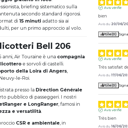
ssionista, briefing sistematico sulla
Avis vérifié
mantenuta secondo standard rigorosi.
bien
ormat di
15 minuti
adatto sia ai
Avis du
20/06/2
dulti, per un primo approccio al volo.
Utile
(0)
Signa
licotteri Bell 206
5 anni, Air Touraine è una
compagnia
Avis vérifié
elicottero
e sorvoli di castelli.
Très satisfait 
porto della Loira di Angers
,
Avis du
17/06/20
 Neuvy-le-Roi.
Utile
(0)
Signa
istrata presso la
Direction Générale
orto pubblico di passeggeri. I nostri
JetRanger e LongRanger
, famosi in
Avis vérifié
rezza e versatilità
.
Très bien
proccio
CSR e ambientale
, in
Avis du
16/06/20