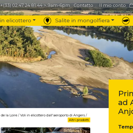
+(33) 02 47 24 81 44
> 9am-6pm
Contatto
Il mio conto
 in elicottero
Salite in mongolfiera
Pri
ad 
Anj
 de la Loire
/
Voli in elicottero dall'aeroporto di Angers
/
Altri prodotti
Tempo