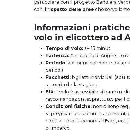
particolare con il progetto Bandiera Verde,
con il
rispetto delle aree
che sorvoliamo
Informazioni pratiche
volo in elicottero ad 
Tempo di volo:
+/- 15 minuti
Partenza:
Aeroporto di Angers Loire
Periodo:
voli principalmente da april
periodi)
Pacchetti:
biglietti individuali (adult
seconda della stagione
Età:
il volo è accessibile ai bambini d
raccomandazioni, soprattutto per i più
Condizioni fisiche:
non ci sono requi
Vi preghiamo di comunicarci eventuali
ridotta, peso superiore a 115 kg, ecc
di imbarco.