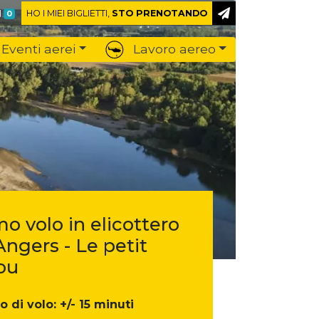
HO I MIEI BIGLIETTI,
STO PRENOTANDO
0
Eventi aerei
Lavoro aereo
mo volo in elicottero
Angers - Le petit
ou
 di volo: +/- 15 minuti