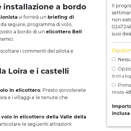
e installazione a bordo
Il progr
settiman
sionista
vi fornirà un
briefing di
non esiti
i da seguire, programma di volo,
0247248
i posto a bordo di un
elicottero Bell
suoi desi
ramici.
Opzion
scoltare i commenti del pilota e
Nessu
Opzio
a Loira e i castelli
15.00
a big
Prima
olo in elicottero
. Presto sorvolerete
rinvio
48
ra e i villaggi e le tenute che
Importo
inclusa
o
volo in elicottero della Valle della
articolare le seguenti attrazioni: