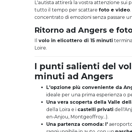
L'autista attirerà la vostra attenzione sui 
tutto il tempo per scattare
foto e video
concentrato di emozioni senza passare un'i
Ritorno ad Angers e foto
Il
volo in elicottero di 15 minuti
termina 
Loire.
I punti salienti del vol
minuti ad Angers
L'opzione più conveniente da An
ideale per una prima esperienza o pe
Una vera scoperta della Valle dell
della Loira e i
castelli privati
dell'An
en-Anjou, Montgeoffroy...).
Una partenza comoda: l'
aeroporto 
raggiungibile in auto, con un
parche