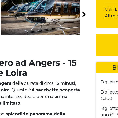
Voli d
Altro 
ero ad Angers - 15
B
e Loira
Bigliett
ngers
della durata di circa
15 minuti
,
Loire
. Questo è il
pacchetto scoperta
Bigliett
ma intenso, ideale per una
prima
€300
 limitato
.
Bigliett
uno
splendido panorama della
anni)
€1