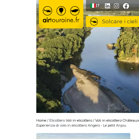
Vai al contenuto
IT
Solcare i cieli
Home
/ Elicottero
Voli in elicottero
/
Voli in elicottero Châteaux
Esperienza di volo in elicottero Angers - Le petit Anjou