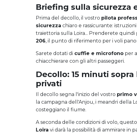
Briefing sulla sicurezza 
Prima del decollo, il vostro
pilota profes
sicurezza
chiaro e rassicurante: istruzion
traiettoria sulla Loira... Prenderete quind
206
, il punto di riferimento per i voli pano
Sarete dotati di
cuffie e microfono
per a
chiacchierare con gli altri passeggeri.
Decollo: 15 minuti sopra l
privati
Il decollo segna l'inizio del vostro
primo v
la campagna dell'Anjou, i meandri della Loi
costeggiano il fiume.
A seconda delle condizioni di volo, quest
Loira
vi darà la possibilità di ammirare in p