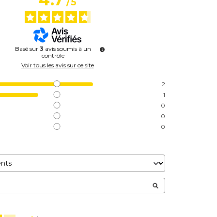
/
5
Basé sur
3
avis soumis à un
contrôle
Voir tous les avis sur ce site
2
1
0
0
0