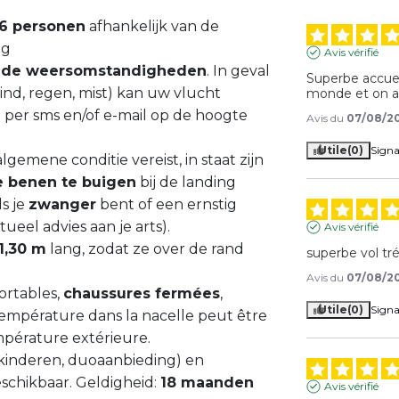
16 personen
afhankelijk van de
ag
Avis vérifié
an de weersomstandigheden
. In geval
Superbe accueil
d, regen, mist) kan uw vlucht
monde et on a
 per sms en/of e-mail op de hoogte
Avis du
07/08/2
Utile
(0)
Signa
gemene conditie vereist, in staat zijn
e benen te buigen
bij de landing
ls je
zwanger
bent of een ernstig
eel advies aan je arts).
Avis vérifié
1,30 m
lang, zodat ze over de rand
superbe vol tr
Avis du
07/08/2
ortables,
chaussures fermées
,
Utile
(0)
Signa
 température dans la nacelle peut être
pérature extérieure.
 kinderen, duoaanbieding) en
eschikbaar. Geldigheid:
18 maanden
Avis vérifié