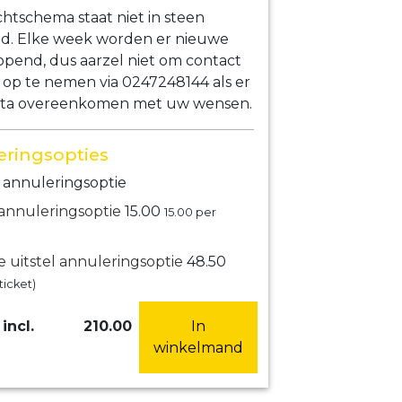
htschema staat niet in steen
ld. Elke week worden er nieuwe
opend, dus aarzel niet om contact
 op te nemen via 0247248144 als er
ta overeenkomen met uw wensen.
ringsopties
annuleringsoptie
 annuleringsoptie
15.00
15.00
per
e uitstel annuleringsoptie
48.50
ticket)
incl.
210.00
In
winkelmand