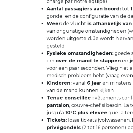
charge par notre équipe)
Aantal passagiers aan boord:
tot
gondel en de configuratie van de d
Weer:
de vlucht
is afhankelijk v
van ongunstige omstandigheden (win
worden uitgesteld. Je wordt hiervan
gesteld.
Fysieke omstandigheden:
goede al
om
over de mand te stappen
en
j
voor een paar seconden. Vlieg niet a
medisch probleem hebt (vraag eventu
Kinderen:
vanaf
6 jaar
en minstens
van de mand kunnen kijken.
Tenue conseillée :
vêtements conf
pantalon
, couvre-chef si besoin. La
jusqu’à
10°C plus élevée
que la tem
Tickets:
losse tickets (volwassenen,
privégondels
(2 tot 16 personen) b