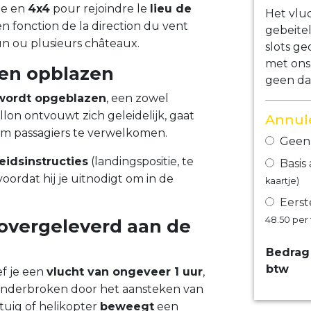
ge en
4x4
pour rejoindre le
lieu de
Het vluc
en fonction de la direction du vent
gebeite
un ou plusieurs châteaux.
slots ge
met ons
 en opblazen
geen da
 wordt opgeblazen
, een zowel
lon ontvouwt zich geleidelijk, gaat
Annule
 om passagiers te verwelkomen.
Geen 
eidsinstructies
(landingspositie, te
Basis
ordat hij je uitnodigt om in de
kaartje)
Eerst
48.50
per 
 overgeleverd aan de
Bedrag 
btw
ef je een
vlucht van ongeveer 1 uur
,
 onderbroken door het aansteken van
gtuig of helikopter
beweegt
een