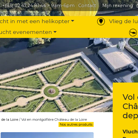
+(33) 02 47 24 81 44
> 9am-6pm
Contact
Mijn rekening
cht in met een helikopter
Vlieg de l
ucht evenementen
Vol
Châ
dep
de la Loire
/ Vol en montgolfière Château de la Loire
Nos autres produits
Vluch