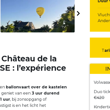
Duur 
Vlucht
Ander
T
ar
 Château de la
E : l’expérience
I
Volwass
een
ballonvaart over de kastelen
Duo tic
 geniet van een
3 uur durend
€420
1 uur
, bij zonsopgang of
igst is en het licht het
Kinderti