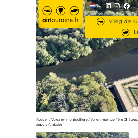
Ga naar inhoud
NL
Vlieg de lu
L
Accueil
/
Volez en montgolfière
/
Vol en montgolfière Château 
depuis Amboise