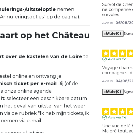
Survol de Cheno
ulerings-/uitsteloptie
nemen
ne compense ce
survolés
 "Annuleringsopties" op de pagina).
Avis du
06/08/2
aart op het Château
Utile
(0)
Signa
rt over de kastelen van de Loire
te
Avis vérifié
Voyage charma
compagnie... 
estel online en ontvang je
Avis du
04/08/2
nisch ticket per e-mail
. Jij (of de
ia onze online agenda.
Utile
(0)
Signa
t:
selecteer een beschikbare datum
 In het geval van uitstel van het weer
via de rubriek "Ik heb mijn tickets, ik
Avis vérifié
 nemen via e-mail.
Une vue de là 
Malgré tout, a
je vragen of advies: