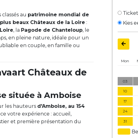
Ticket
s classés au
patrimoine mondial de
plus beaux Châteaux de la Loire
:
Kies 
Loire
, la
Pagode de Chanteloup
, le
s, en pleine nature, idéale pour un
liable en couple, en famille ou
Mon
nvaart Châteaux de
03
10
se située à Amboise
17
r les hauteurs
d'Amboise, au 154
24
ce votre expérience : accueil,
ostier et première présentation du
31
Be