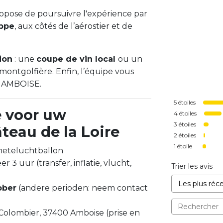
ropose de poursuivre l'expérience par
oppe
, aux côtés de l’aérostier et de
ion
: une
coupe de vin local
ou un
montgolfière. Enfin, l’équipe vous
à AMBOISE.
5
étoiles
e voor uw
4
étoiles
3
étoiles
teau de la Loire
2
étoiles
1
étoile
heteluchtballon
 3 uur (transfer, inflatie, vlucht,
Trier les avis
ober
(andere perioden: neem contact
Colombier, 37400 Amboise (prise en