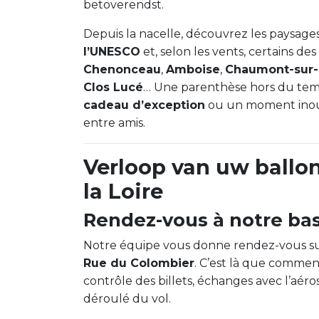
betoverendst.
Depuis la nacelle, découvrez les paysage
l’UNESCO
et, selon les vents, certains des
Chenonceau
,
Amboise
,
Chaumont-sur-
Clos Lucé
… Une parenthèse hors du temp
cadeau d’exception
ou un moment inoub
entre amis.
Verloop van uw ballo
la Loire
Rendez-vous à notre ba
Notre équipe vous donne rendez-vous su
Rue du Colombier
. C’est là que commen
contrôle des billets, échanges avec l’aér
déroulé du vol.