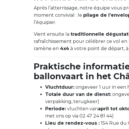
Après l’atterrissage, notre équipe vous p
moment convivial : le
pliage de l’envel
l’équipier.
Vient ensuite la
traditionnelle dégustat
rafraîchissement pour célébrer ce vol en 
ramène en
4x4
à votre point de départ, 
Praktische informati
ballonvaart in het Châ
Vluchtduur:
ongeveer 1 uur in een 
Totale duur van de dienst:
ongeveer
verpakking, terugkeer)
Periode:
vluchten van
april tot okt
met ons op via 02 47 24 81 44)
Lieu de rendez-vous :
154 Rue du 