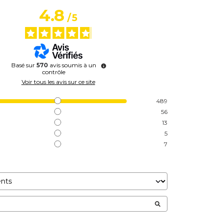
4.8
/
5
Basé sur
570
avis soumis à un
contrôle
Voir tous les avis sur ce site
489
56
13
5
7