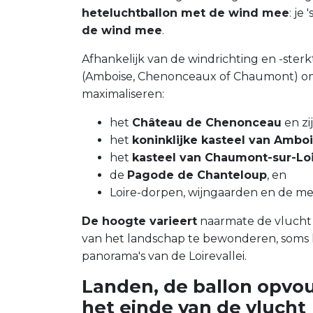
heteluchtballon met de wind mee
: je
de wind mee
.
Afhankelijk van de windrichting en -sterkt
(Amboise, Chenonceaux of Chaumont) om 
maximaliseren:
het
Château de Chenonceau
en zi
het
koninklijke kasteel van Ambo
het
kasteel van Chaumont-sur-Lo
de
Pagode de Chanteloup
, en
Loire-dorpen, wijngaarden en de m
De hoogte varieert
naarmate de vlucht 
van het landschap te bewonderen, soms 
panorama's van de Loirevallei.
Landen, de ballon opvo
het einde van de vlucht