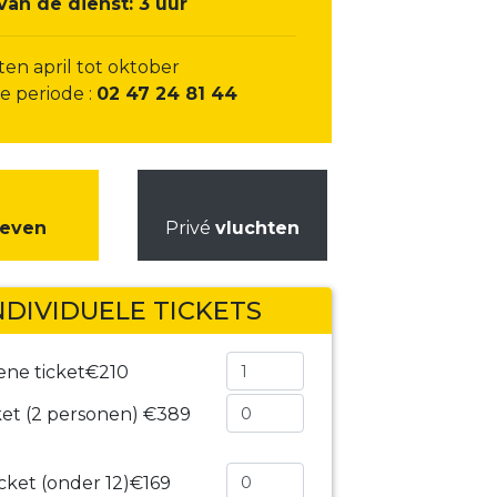
van de dienst: 3 uur
en april tot oktober
e periode :
02 47 24 81 44
ieven
Privé
vluchten
NDIVIDUELE TICKETS
ene ticket
€210
ket (2 personen)
€389
cket (onder 12)
€169