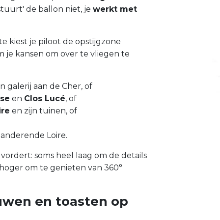
 'stuurt' de ballon niet, je
werkt met
e kiest je piloot de opstijgzone
je kansen om over te vliegen te
jn galerij aan de Cher, of
ise
en
Clos Lucé
, of
ire
en zijn tuinen, of
eanderende Loire.
vordert: soms heel laag om de details
hoger om te genieten van 360°
uwen en toasten op