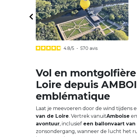
4.8
/
5
-
570
avis
Vol en montgolfière
Loire depuis AMBOIS
emblématique
Laat je meevoeren door de wind tijdens 
van de Loire
. Vertrek vanuit
Amboise
en
avontuur
, inclusief
een ballonvaart van 
zonsondergang, wanneer de lucht het rust