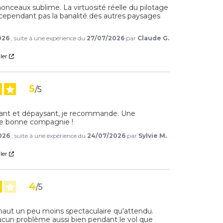
nceaux sublime. La virtuosité réelle du pilotage 
pendant pas la banalité des autres paysages 
026
, suite à une expérience du
27/07/2026
par
Claude G.
ler
5
/
5
nt et dépaysant, je recommande. Une 
de bonne compagnie !
026
, suite à une expérience du
24/07/2026
par
Sylvie M.
ler
4
/
5
haut un peu moins spectaculaire qu'attendu. 
ucun problème aussi bien pendant le vol que 