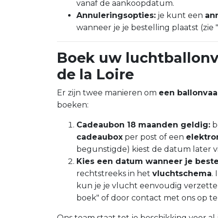
vanaf de aankoopdatum.
Annuleringsopties:
je kunt een
ann
wanneer je je bestelling plaatst (zie
Boek uw luchtballonv
de la Loire
Er zijn twee manieren om
een ballonvaa
boeken:
Cadeaubon 18 maanden geldig:
b
cadeaubox
per post of een
elektro
begunstigde) kiest de datum later v
Kies een datum wanneer je bestel
rechtstreeks in het
vluchtschema
.
kun je je vlucht eenvoudig verzetten 
boek" of door contact met ons op te
Ons team staat tot je beschikking voor al 